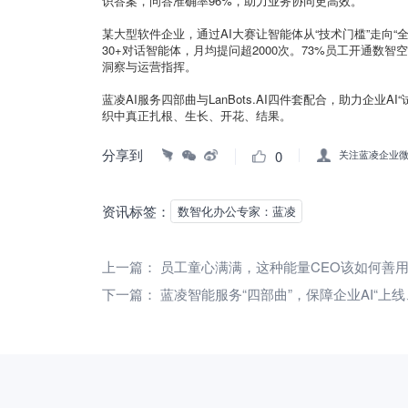
识答案，问答准确率96%，助力业务协同更高效。
某大型软件企业，通过AI大赛让智能体从“技术门槛”走向“
30+对话智能体，月均提问超2000次。73%员工开通数
洞察与运营指挥。
蓝凌AI服务四部曲与LanBots.AI四件套配合，助力企业AI“
织中真正扎根、生长、开花、结果。
分享到
0
关注蓝凌企业
资讯标签：
数智化办公专家：蓝凌
上一篇：
员工童心满满，这种能量CEO该如何善
下一篇：
蓝凌智能服务“四部曲”，保障企业AI“上