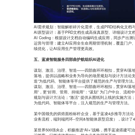
AI需求规划：智能解析碎片化需求，生成PRD结构化文档
AI原型设计：基于PRD文档生成高保真原型、详细设计文
AI Coding：根据设计文档自动编码生成应用，同步产
运营与管理：建立AI应用全生命周期管理机制，覆盖门户
续优化，让AI应用生产管理更高效。
五、蓝凌智能服务四部曲护航组织AI进化
谋划、激活、治理、智造——四部曲环环相扣，贯穿AI落
落地，提供以战略和业务为导向的场景规划与设计方法论支撑
造”为低代码、智能体等平台提供了规范的生产与管理方法
谋划、激活、治理、智造——四部曲环环相扣，贯穿AI落地全
用”，更“好用、管用、持续用”：“谋划” 为门户中台、流
规划与设计方法论；“激活” 提供从图纸到上线的实施方法；“治
为低代码、智能体等平台，注入规范的生产与管理方法。
某中国领先的烘焙面粉标杆企业，基于蓝凌4步推导方法论（
业务流程，端到端闭环--空间&智能体原型启发），设计了40
某世界500强央企，积极推进“AI+”战略，携手蓝凌搭建