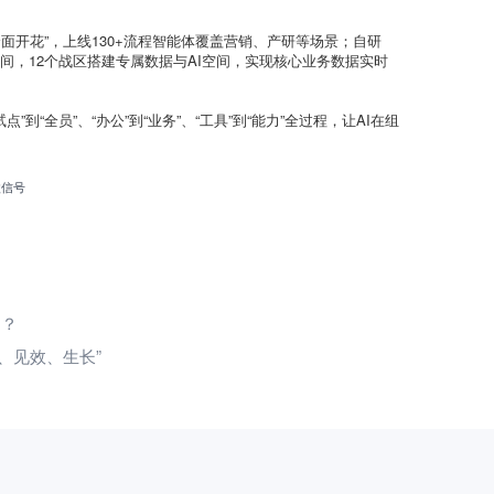
全面开花”，上线130+流程智能体覆盖营销、产研等场景；自研
智空间，12个战区搭建专属数据与AI空间，实现核心业务数据实时
试点”到“全员”、“办公”到“业务”、“工具”到“能力”全过程，让AI在组
微信号
用？
线、见效、生长”