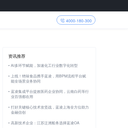
4000-180-300
资讯推荐
•
AI多环节赋能，加速化工行业数字化转型
•
上线！绝味食品携手蓝凌，用BPM流程平台赋
能全场景业务协同
•
蓝凌集成平台提效医药企业协同，云南白药等行
业百强都在用
•
打好关键核心技术攻坚战，蓝凌上海全方位助力
金融信创
•
高新技术企业：江苏泛洲船务选择蓝凌OA