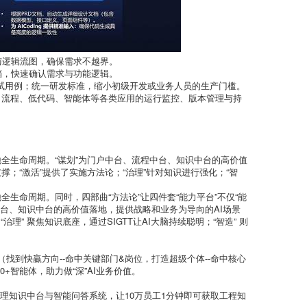
与逻辑流图，确保需求不越界。
档，快速确认需求与功能逻辑。
出测试用例；统一研发标准，缩小初级开发或业务人员的生产门槛。
、流程、低代码、智能体等各类应用的运行监控、版本管理与持
地全生命周期。“谋划”为门户中台、流程中台、知识中台的高价值
；“激活”提供了实施方法论；“治理”针对知识进行强化；“智
。
生命周期。同时，四部曲“方法论”让四件套“能力平台”不仅“能
程中台、知识中台的高价值落地，提供战略和业务为导向的AI场景
理” 聚焦知识底座，通过SIGTT让AI大脑持续聪明；“智造” 则
找到快贏方向--命中关键部门&岗位，打造超级个体--命中核心
+智能体，助力做“深”AI业务价值。
可治理知识中台与智能问答系统，让10万员工1分钟即可获取工程知