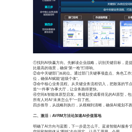
①找到AI快赢方向。先解读企业战略，识别关键目标，是提
比最高的场景，确保“第一枪”打得响。
②命中关键部门&岗位。通过部门关键事项盘点、角色工作
位，确保AI赋能“超级个体”。
③命中核心业务流程。从关键业务流程切入，把散落的节点
造“一件事”办事大厅，让业务跑得更快。
④空间&智能体原型启发。将规划变成看得见的AI原型，
所有人对AI“未来怎么干”一目了然。
四步推导，从战略到执行，从模糊到清晰，确保AI规划不
二、激活：AVRM方法论加速AI价值落地
明确了AI方向与蓝图，下一步是怎么干。蓝凌智能AI服务“
空间和智能体从“图纸”走向现实，让员工愿用、会用。