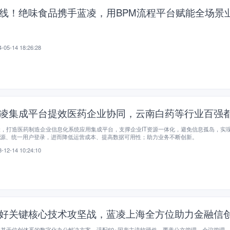
线！绝味食品携手蓝凌，用BPM流程平台赋能全场景
-05-14 18:26:28
凌集成平台提效医药企业协同，云南白药等行业百强
凌，打造医药制造企业信息化系统应用集成平台，支撑企业IT资源一体化，避免信息孤岛，实
资源、统一用户登录，进而降低运营成本、提高数据可用性；助力业务不断创新。
-12-14 10:24:10
好关键核心技术攻坚战，蓝凌上海全方位助力金融信
基于信创体系的数字化办公解决方案，适配60+国产主流软硬件，覆盖公文管理、会议管理