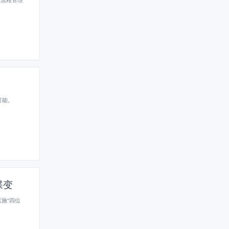
可能。
蝶变
施“四位