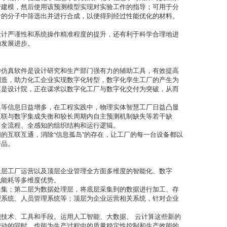
行建模，然后使用该预测模型实现对实验工作的指导；可用于分
计的分子中筛选出并进行合成，以便得到经过性能优化的材料。
设计严谨性和系统操作精准程度的提升，还有利于科学合理地进
的发展进步。
学仿真软件是设计研究和生产部门强有力的辅助工具，有效提高
制造，助力化工企业实现数字化转型，数字化孪生工厂的产生为
其是设计院，正在谋求以数字化工厂与数字化交付为突破，从而
集等信息日益增多，在工程实践中，物理实体智慧工厂日益凸显
互联与数字集成失衡和较长周期内自主预测机制缺失等若干缺
、全流程、全感知的组织结构和运行逻辑。
的互联互通，消除“信息孤岛”的存在，让工厂的每一台设备都以
产品。
上层工厂运营以及顶层企业管理全方面多维度的智能化、数字
低能耗等多维度优势。
采集；第二层为数据处理层，将底层采集到的数据进行加工、存
理系统、人员管理系统等；顶层为企业运营相关系统，针对企业
技术、工具和手段。运用人工智能、大数据、 云计算这些新的
劳动的同时，也能为生产过程中的质量稳定性控制和生产效能的