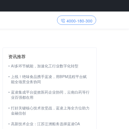
4000-180-300
资讯推荐
•
AI多环节赋能，加速化工行业数字化转型
•
上线！绝味食品携手蓝凌，用BPM流程平台赋
能全场景业务协同
•
蓝凌集成平台提效医药企业协同，云南白药等行
业百强都在用
•
打好关键核心技术攻坚战，蓝凌上海全方位助力
金融信创
•
高新技术企业：江苏泛洲船务选择蓝凌OA