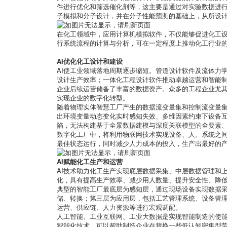
件进行优化和筛选催化剂等，这主要是通过对实验数据进
子模拟和分子设计，并在分子性能预测的基础上，从所设
在化工领域中，应用计算机模拟软件，不仅能够促进化工
行系统流程的计算与分析，可在一定程度上推动化工行业
AI优化化工设计和建设
AI使工业领域落地周期逐步缩短。管道设计软件及流体力
设计生产效率；一体化工程设计软件推动卓越运营和智能
企业后续运营储备了丰富的数据资产。众多的工程企业尤
实现企业的数字化转型。
随着物理实体智慧工厂产生的数据流变量集和控制流变量
出环境变量动态变化实时感知失效、多维因素约束下设备
陷，无法构建基于全景数据建模与深度关联模型的全要素
数字化工厂中，将利用物联网技术实现设备、人、系统之间
最佳状态运行，同时减少人力成本的投入，生产出最好的
AI赋能化工生产和运营
AI技术助力化工生产实现底层数据采集、中层数据管理和
化，具有提高生产效率、减少用人数量、提升安全性、降
典型的智能工厂最底层为感知层，通过现场设备实现数据
储、转换；第三层为应用层，包括工艺管理系统、设备管
运营、供应链、人力资源等进行宏观调配。
人工智能、工业互联网、工业大数据是实现智能制造的使能
智能化技术，可以帮助制造企业在替换一些低认知密集型