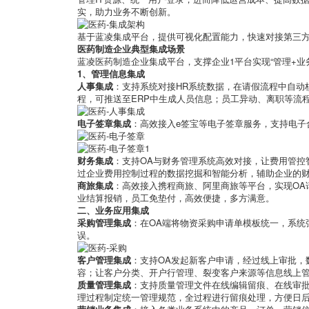
实，助力业务不断创新。
基于蓝凌集成平台，提供可视化配置能力，快速对接第三
医药制造企业典型集成场景
蓝凌医药制造企业集成平台，支撑企业1平台实现“管理+业
1、管理信息集成
人事集成
：支持系统对接HR系统数据，在请假流程中自动
程，可推送至ERP中生成人员信息；员工异动、离职等流程
电子签章集成
：高效接入e签宝等电子签章服务，支持电子
财务集成
：支持OA与财务管理系统高效对接，让费用管控
过企业费用控制过程的数据挖掘和智能分析，辅助企业的
商旅集成
：高效接入携程商旅、阿里商旅等平台，实现OA
业结算报销，员工免垫付，高效便捷，多方满意。
二、业务应用集成
采购管理集成
：在OA端将物资采购申请单模板统一，系统
误。
客户管理集成
：支持OA发起新客户申请，经过线上审批，
容；让客户分类、开户行管理、裂变客户来源等信息线上
质量管理集成
：支持质量管理文件在线编辑留痕、在线审
理过程制定统一管理规范，全过程进行留痕处理，方便日