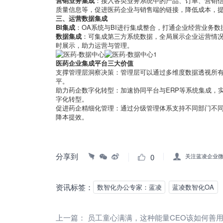
营销业务集成
：接入各类业务系统中的产品、订单、营销
质量信息等，促进医药企业与销售端的链接，降低成本，
三、运营数据集成
BI集成
：OA系统与BI进行集成整合，打通企业经营业务
数据集成
：可集成第三方系统数据，全局展示企业运营情
时展示，助力运营与管理。
医药企业集成平台三大价值
支撑管理层洞察决策：管理层可以通过多维度数据透视所
平。
助力药企数字化转型：加速协同平台与ERP等系统集成，
字化转型。
促进药企精细化管理：通过分级管理体系支持不同部门不同
降本提效。
分享到
0
关注蓝凌企业
资讯标签：
数智化办公专家：蓝凌
蓝凌数智化OA
上一篇：
员工童心满满，这种能量CEO该如何善