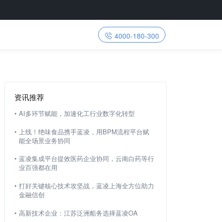
4000-180-300
资讯推荐
•
AI多环节赋能，加速化工行业数字化转型
•
上线！绝味食品携手蓝凌，用BPM流程平台赋
能全场景业务协同
•
蓝凌集成平台提效医药企业协同，云南白药等行
业百强都在用
•
打好关键核心技术攻坚战，蓝凌上海全方位助力
金融信创
•
高新技术企业：江苏泛洲船务选择蓝凌OA