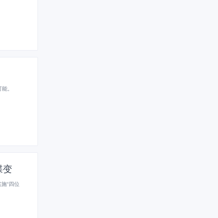
可能。
蝶变
施“四位