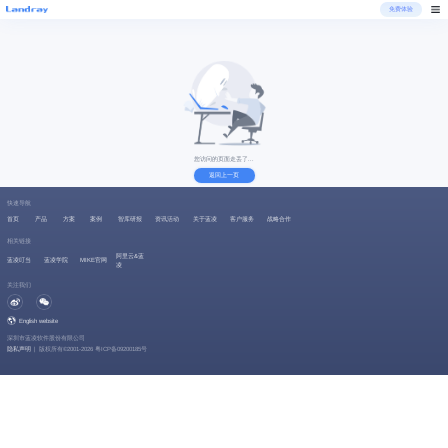
免费体验
您访问的页面走丢了...
返回上一页
快速导航
首页
产品
方案
案例
智库研报
资讯活动
关于蓝凌
客户服务
战略合作
相关链接
阿里云&蓝
蓝凌叮当
蓝凌学院
MIKE官网
凌
关注我们
English website
深圳市蓝凌软件股份有限公司
隐私声明
|
版权所有©2001-2026 粤ICP备09200185号