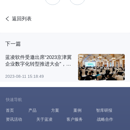
返回列表
下一篇
蓝凌软件受邀出席“2023京津冀
企业数字化转型推进大会”，大
模型、蓝博士引领数字化转型新
2023-08-11 15:18:49
潮流！
快速导航
首页
产品
方案
案例
智库研报
资讯活动
关于蓝凌
客户服务
战略合作