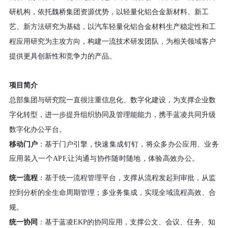
研机构，依托魏桥集团资源优势，以轻量化铝合金新材料、新工
艺、新方法研究为基础，以汽车轻量化铝合金材料生产稳定性和工
程应用研究为主攻方向，构建一流技术研发团队，为相关领域客户
提供更具创新性和竞争力的产品。
项目简介
总部集团与研究院一直很注重信息化、数字化建设
，为支撑企业数
字化转型，进一步提升组织协同及管理能能力，
携手蓝凌
共同
升级
数字化办公
平台
。
移动门户
：基于门户引擎，
快速
集成钉钉，将众多办公应用、业务
应用装入一个
APP
,
让沟通与协作随时随地，体验高效办公。
统一流程
：基于
统一
流程管理平台，支撑从流程发起到审批，从监
控到分析的全生命周期管理
；
多
业务集成
，实现
全域
流程
高效、合
规。
统一协同
：基于蓝凌
EKP的协同应用，支撑公文、会议、任务、知