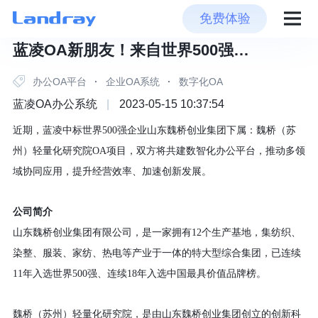
免费体验
蓝凌OA新朋友！来自世界500强…
办公OA平台
·
企业OA系统
·
数字化OA
蓝凌OA办公系统
|
2023-05-15 10:37:54
近期，
蓝凌
中标
世界
500
强企业山东魏桥创业集团下属：
魏桥（苏
州）轻量化研究院
OA项目
，
双方
将
共建
数
智
化办公平台，推动多领
域协同应用，提升经营效率、加速创新发展。
公司简介
山东魏桥创业集团有限公司，是一家拥有
12个生产基地，集纺织、
染整、服装、家纺、热电等产业于一体的特大型综合集团，已连续
11年入选世界500强、连续18年入选中国最具价值品牌榜。
魏桥（苏州）轻量化研究院，是由山东魏桥创业集团创立的创新科