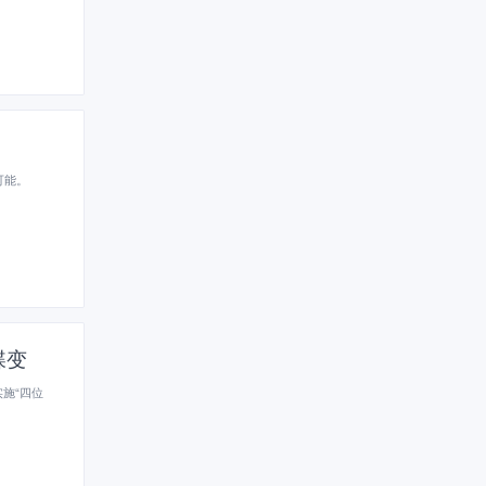
可能。
蝶变
施“四位