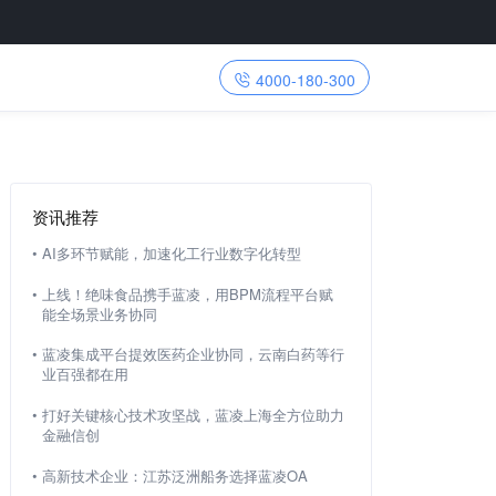
4000-180-300
资讯推荐
•
AI多环节赋能，加速化工行业数字化转型
•
上线！绝味食品携手蓝凌，用BPM流程平台赋
能全场景业务协同
•
蓝凌集成平台提效医药企业协同，云南白药等行
业百强都在用
•
打好关键核心技术攻坚战，蓝凌上海全方位助力
金融信创
•
高新技术企业：江苏泛洲船务选择蓝凌OA