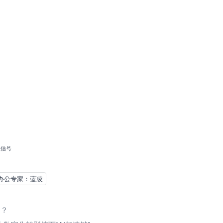
微信号
办公专家：蓝凌
用？