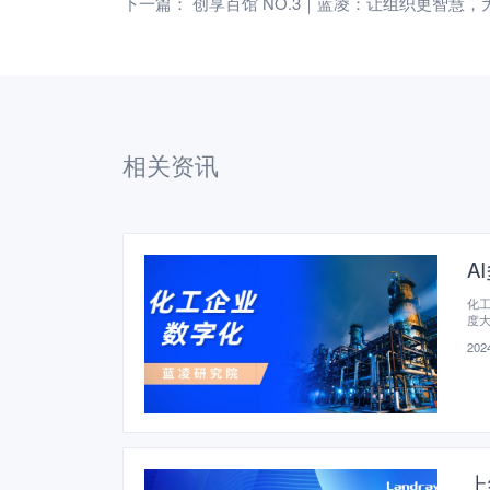
下一篇：
创享百馆 NO.3｜蓝凌：让组织更智慧，
相关资讯
A
化
度
2024
上