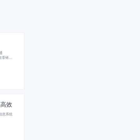
通
钜苓铸
转型升
更高效
信息系统