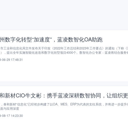
州数字化转型“加速度”，蓝凌数智化OA助跑
市工业和信息化局文件发布关于印发《2022年工作总结和2023年工作要点》的通知（下称《
），提出全年实施智能化改造和数字化转型项目4000个。数智化办公专家：蓝凌将结合服务
、安顺集团等众多常州企业的成功实践，助力常州企业提效管理，赋能业务运营，促进数字化
-06-29 17:48:31
。
和新材CIO牛文彬：携手蓝凌深耕数智协同，让组织
，泰和新材“信息化”已经初步构建了以OA、MES、ERP为代表的支柱系统，并将进一步提升
盖面与应用深度
-08-17 14:23:30