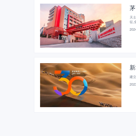
茅
天
征,
2024
新
建
2023