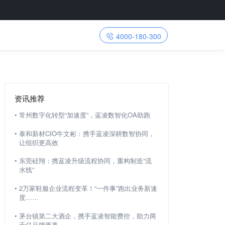
4000-180-300
资讯推荐
•
常州数字化转型“加速度”，蓝凌数智化OA助跑
•
泰和新材CIO牛文彬：携手蓝凌深耕数智协同，
让组织更高效
•
东莞硅翔：携蓝凌升级流程协同，重构制造“流
水线”
•
2万家鞋服企业流程变革！“一件事”跑出业务新速
度……
•
茅台镇第二大酒企，携手蓝凌智能费控，助力两
千亿品牌更香