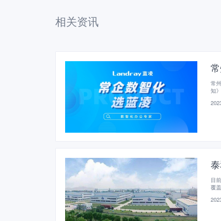
相关资讯
常
常州
知》
造
2023
级
泰
目前
覆
2023