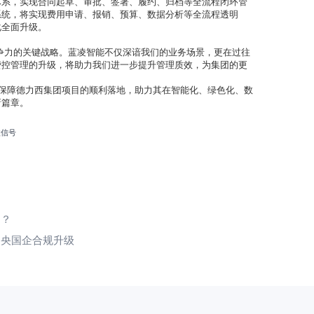
体系，实现合同起草、审批、签署、履约、归档等全流程闭环管
系统，将实现费用申请、报销、预算、数据分析等全流程透明
化全面升级。
争力的关键战略。蓝凌智能不仅深谙我们的业务场景，更在过往
费控管理的升级，将助力我们进一步提升管理质效，为集团的更
力保障德力西集团项目的顺利落地，助力其在智能化、绿色化、数
新篇章。
微信号
用？
力央国企合规升级