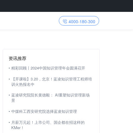
4000-180-300
资讯推荐
•
精彩回顾丨2024中国知识管理年会圆满召开
•
【开课啦】3.20，北京！蓝凌知识管理工程师培
训火热报名中
•
蓝凌研究院院长黄德毅： AI重塑知识管理新场
景
•
中煤科工西安研究院选择蓝凌知识管理
•
月薪万元起！上市公司、国企都在招这样的
KMer！​